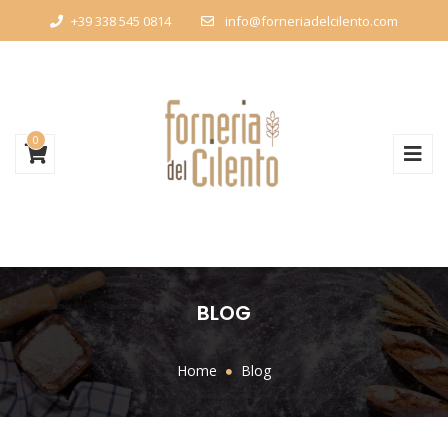
+39 338 545 0814
info@forneriadelcilento.com
0
BLOG
Home
Blog