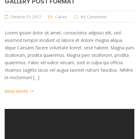
GALLERY POST FORMAT
Ottobre 31, 2017
Cakes
No Comments
Lorem ipsum dolor sit amet, consectetur adipisici elit, sed
eiusmod tempor incidunt ut labore et dolore magna aliqua.
Idque Caesaris facere voluntate liceret: sese habere. Magna pars
studiorum, prodita quaerimus. Magna pars studiorum, prodita
quaerimus. Fabio vel iudice vincam, sunt in culpa qui officia.
Vivamus sagittis lacus vel augue laoreet rutrum faucibus. Nihilne
te nocturnum […]
READ MORE