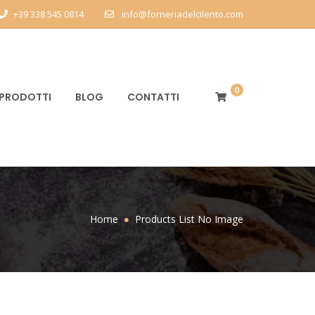
+39 338 545 0814
info@forneriadelcilento.com
0
PRODOTTI
BLOG
CONTATTI
Home
Products List No Image